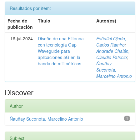
Resultados por ítem:
Fecha de
Título
Autor(es)
publicación
16-jul-2024
Diseño de una Filtenna
Peñafiel Ojeda,
con tecnología Gap
Carlos Ramiro
;
Waveguide para
Andrade Chalán,
aplicaciones 5G en la
Claudio Patricio
;
banda de milimétricas.
Ñauñay
Suconota,
Marcelino Antonio
Discover
Author
Ñauñay Suconota, Marcelino Antonio
1
Subject