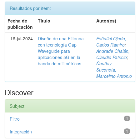
Resultados por ítem:
Fecha de
Título
Autor(es)
publicación
16-jul-2024
Diseño de una Filtenna
Peñafiel Ojeda,
con tecnología Gap
Carlos Ramiro
;
Waveguide para
Andrade Chalán,
aplicaciones 5G en la
Claudio Patricio
;
banda de milimétricas.
Ñauñay
Suconota,
Marcelino Antonio
Discover
Subject
Filtro
1
Integración
1