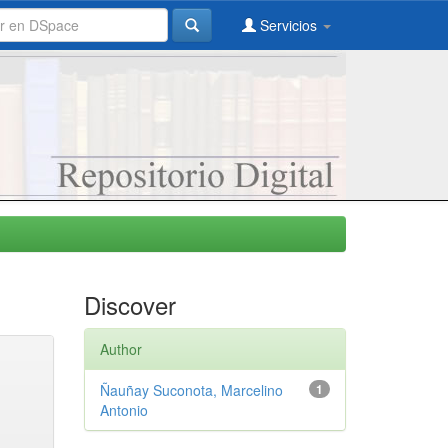
Servicios
Discover
Author
Ñauñay Suconota, Marcelino
1
Antonio