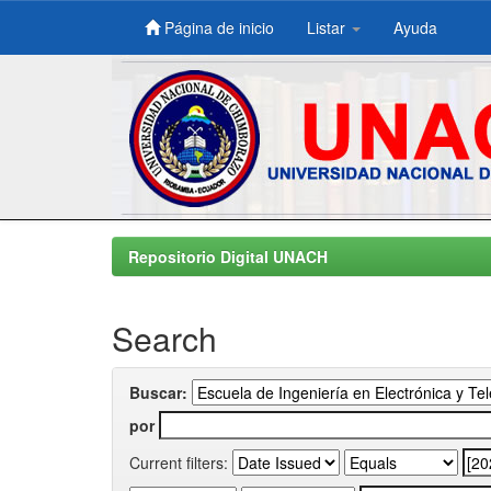
Página de inicio
Listar
Ayuda
Skip
navigation
Repositorio Digital UNACH
Search
Buscar:
por
Current filters: