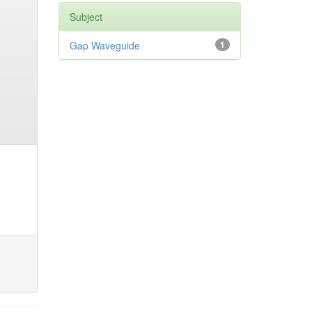
Subject
Gap Waveguide
1