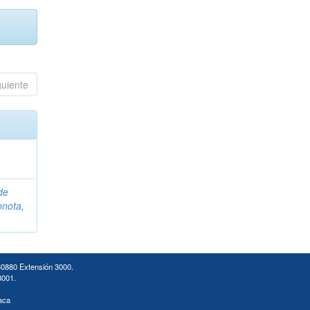
guiente
de
nota,
30880 Extensión 3000.
3001.
aca