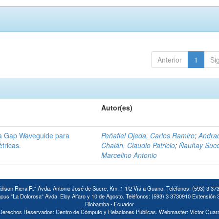
Anterior
1
Si
Autor(es)
ía Gap Waveguide para
Peñafiel Ojeda, Carlos Ramiro
;
Andra
tricas.
Chalán, Claudio Patricio
;
Ñauñay Suco
Marcelino Antonio
ison Riera R." Avda. Antonio José de Sucre, Km. 1 1/2 Vía a Guano, Teléfonos: (593) 3 37
us "La Dolorosa" Avda. Eloy Alfaro y 10 de Agosto. Teléfonos: (593) 3 3730910 Extensión 
Riobamba - Ecuador
Derechos Reservados: Centro de Cómputo y Relaciones Públicas. Webmaster: Víctor Guar