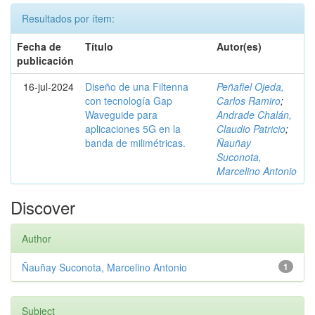
Resultados por ítem:
Fecha de
Título
Autor(es)
publicación
16-jul-2024
Diseño de una Filtenna
Peñafiel Ojeda,
con tecnología Gap
Carlos Ramiro
;
Waveguide para
Andrade Chalán,
aplicaciones 5G en la
Claudio Patricio
;
banda de milimétricas.
Ñauñay
Suconota,
Marcelino Antonio
Discover
Author
Ñauñay Suconota, Marcelino Antonio
1
Subject