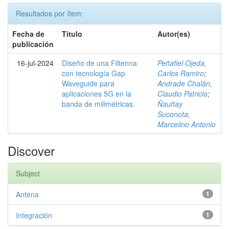
Resultados por ítem:
Fecha de
Título
Autor(es)
publicación
16-jul-2024
Diseño de una Filtenna
Peñafiel Ojeda,
con tecnología Gap
Carlos Ramiro
;
Waveguide para
Andrade Chalán,
aplicaciones 5G en la
Claudio Patricio
;
banda de milimétricas.
Ñauñay
Suconota,
Marcelino Antonio
Discover
Subject
Antena
1
Integración
1