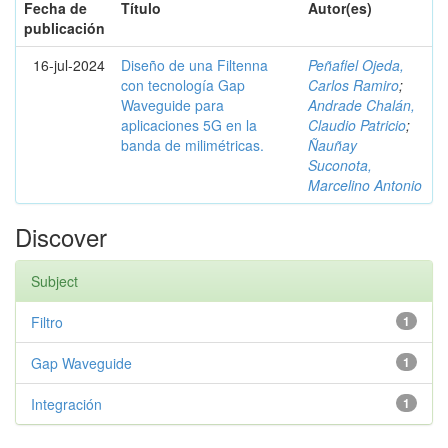
Fecha de
Título
Autor(es)
publicación
16-jul-2024
Diseño de una Filtenna
Peñafiel Ojeda,
con tecnología Gap
Carlos Ramiro
;
Waveguide para
Andrade Chalán,
aplicaciones 5G en la
Claudio Patricio
;
banda de milimétricas.
Ñauñay
Suconota,
Marcelino Antonio
Discover
Subject
Filtro
1
Gap Waveguide
1
Integración
1