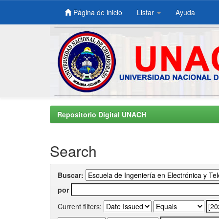
Página de inicio
Listar
Ayuda
Skip
navigation
Repositorio Digital UNACH
Search
Buscar:
por
Current filters: