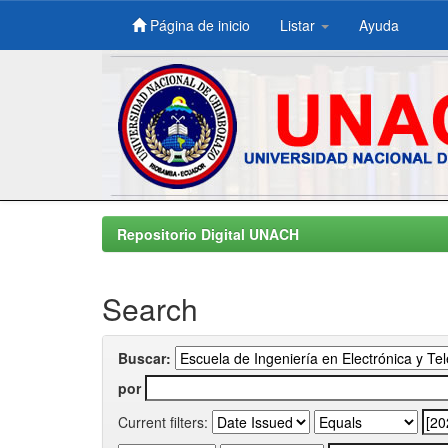
Página de inicio
Listar
Ayuda
Skip
navigation
Repositorio Digital UNACH
Search
Buscar:
por
Current filters: