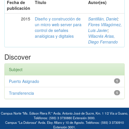
Fecha de
Título
Autor(es)
publicación
2015
Diseño y construcción de
Santillán, Daniel
;
un micro web server para
Flores Villagómez,
control de señales
Luis Javier
;
analógicas y digitales
Villacrés Arias,
Diego Fernando
Discover
Subject
Puerto Asignado
1
Transferencia
1
Campus Norte "Ms. Edison Riera R." Avda. Antonio José de Sucre, Km. 1 1/2 Vía a Guano,
Teléfonos: (593) 3 3730880 Extensión 3000.
Campus "La Dolorosa" Avda. Eloy Alfaro y 10 de Agosto. Teléfonos: (593) 3 3730910
Extensión 3001.