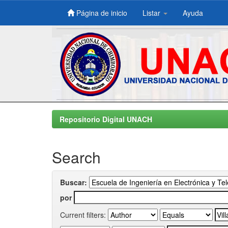
Página de inicio
Listar
Ayuda
Skip
navigation
Repositorio Digital UNACH
Search
Buscar:
por
Current filters: