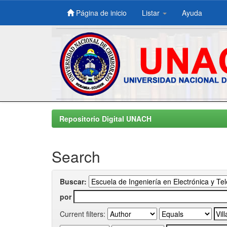
Página de inicio
Listar
Ayuda
Skip
navigation
Repositorio Digital UNACH
Search
Buscar:
por
Current filters: