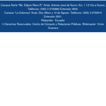
Campus Norte "Ms. Edison Riera R." Avda. Antonio José de Sucre, Km. 1 1/2 Vía a Guano,
Teléfonos: (593) 3 3730880 Extensión 3000.
Campus "La Dolorosa" Avda. Eloy Alfaro y 10 de Agosto. Teléfonos: (593) 3 3730910
Extensión 3001.
Riobamba - Ecuador
© Derechos Reservados: Centro de Cómputo y Relaciones Públicas. Webmaster: Víctor
Guaraca