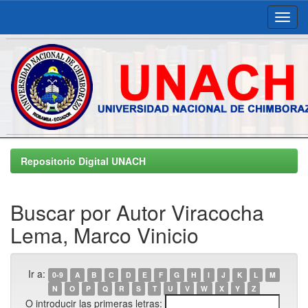
Skip
navigation
Repositorio Digital UNACH
Buscar por Autor Viracocha
Lema, Marco Vinicio
Ir a:
0-9
A
B
C
D
E
F
G
H
I
J
K
L
M
N
O
P
Q
R
S
T
U
V
W
X
Y
Z
O introducir las primeras letras: