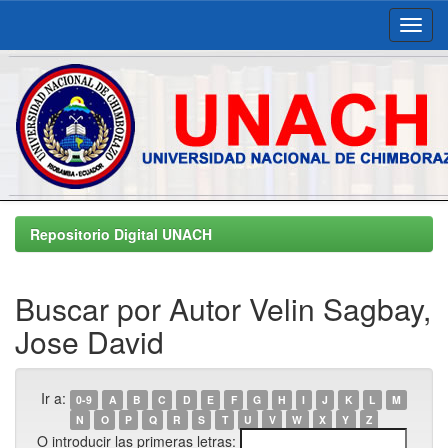
Skip
navigation
Repositorio Digital UNACH
Buscar por Autor Velin Sagbay,
Jose David
Ir a:
0-9
A
B
C
D
E
F
G
H
I
J
K
L
M
N
O
P
Q
R
S
T
U
V
W
X
Y
Z
O introducir las primeras letras: