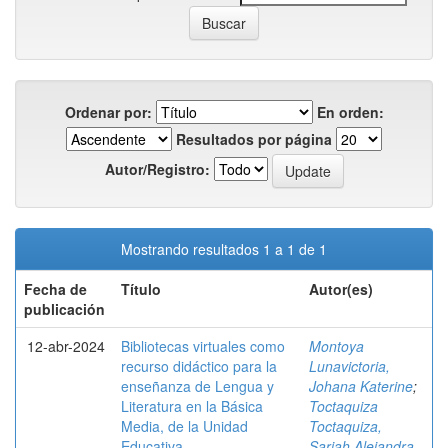
Ordenar por:
En orden:
Resultados por página
Autor/Registro:
Mostrando resultados 1 a 1 de 1
Fecha de
Título
Autor(es)
publicación
12-abr-2024
Bibliotecas virtuales como
Montoya
recurso didáctico para la
Lunavictoria,
enseñanza de Lengua y
Johana Katerine
;
Literatura en la Básica
Toctaquiza
Media, de la Unidad
Toctaquiza,
Educativa
Sariah Alejandra