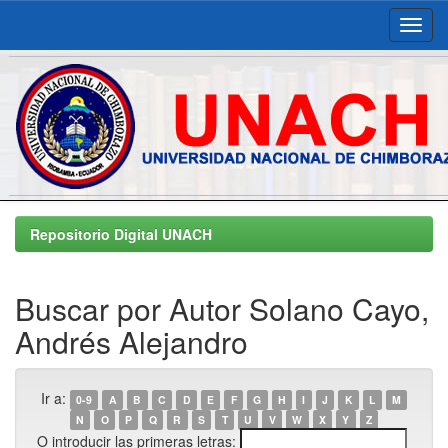
Skip
navigation
Repositorio Digital UNACH
Buscar por Autor Solano Cayo,
Andrés Alejandro
Ir a:
0-9
A
B
C
D
E
F
G
H
I
J
K
L
M
N
O
P
Q
R
S
T
U
V
W
X
Y
Z
O introducir las primeras letras: