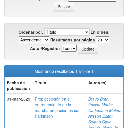
Ordenar por:
En orden:
Resultados por página
Autor/Registro:
Mostrando resultados 1 a 1 de 1
Fecha de
Título
Autor(es)
publicación
31-mar-2023
Propiocepción en el
Bravo Brito,
entrenamiento de la
Edissa Maria
;
marcha en pacientes con
Carlosama Males,
Parkinson
Alisson Edith
;
Solano Cayo,
Andrés Alejandro