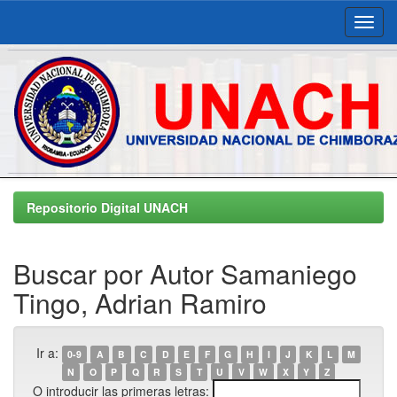
Skip
navigation
Repositorio Digital UNACH
Buscar por Autor Samaniego
Tingo, Adrian Ramiro
Ir a:
0-9
A
B
C
D
E
F
G
H
I
J
K
L
M
N
O
P
Q
R
S
T
U
V
W
X
Y
Z
O introducir las primeras letras: