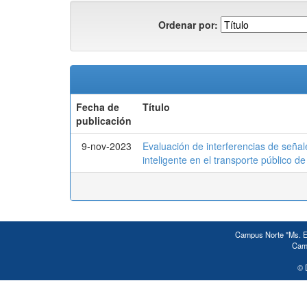
Ordenar por:
Fecha de
Título
publicación
9-nov-2023
Evaluación de interferencias de señal
inteligente en el transporte público 
Campus Norte "Ms. Ed
Camp
© 