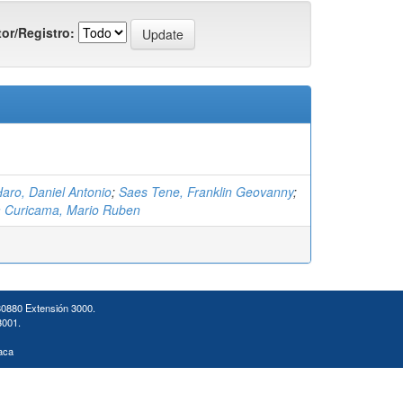
or/Registro:
Haro, Daniel Antonio
;
Saes Tene, Franklin Geovanny
;
 Curicama, Mario Ruben
30880 Extensión 3000.
3001.
aca