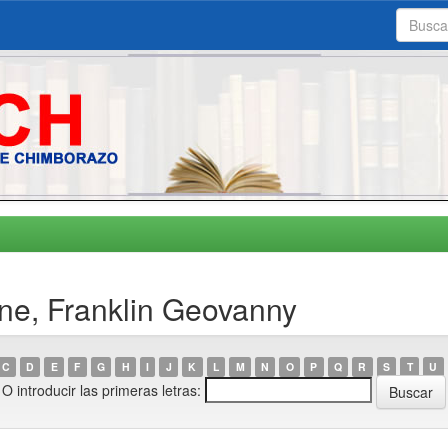
ne, Franklin Geovanny
C
D
E
F
G
H
I
J
K
L
M
N
O
P
Q
R
S
T
U
O introducir las primeras letras: