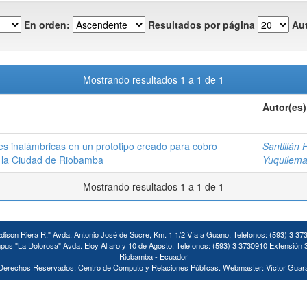
En orden:
Resultados por página
Aut
Mostrando resultados 1 a 1 de 1
Autor(es)
es inalámbricas en un prototipo creado para cobro
Santillán 
de la Ciudad de Riobamba
Yuquilema
Mostrando resultados 1 a 1 de 1
ison Riera R." Avda. Antonio José de Sucre, Km. 1 1/2 Vía a Guano, Teléfonos: (593) 3 37
us "La Dolorosa" Avda. Eloy Alfaro y 10 de Agosto. Teléfonos: (593) 3 3730910 Extensión 
Riobamba - Ecuador
Derechos Reservados: Centro de Cómputo y Relaciones Públicas. Webmaster: Víctor Guar