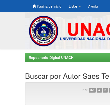
Página de inicio
Listar
Ayuda
Skip
navigation
Repositorio Digital UNACH
Buscar por Autor Saes Te
Ir a:
0-9
A
B