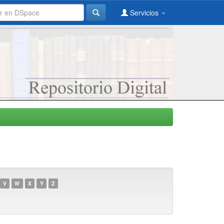
Servicios
V
W
X
Y
Z