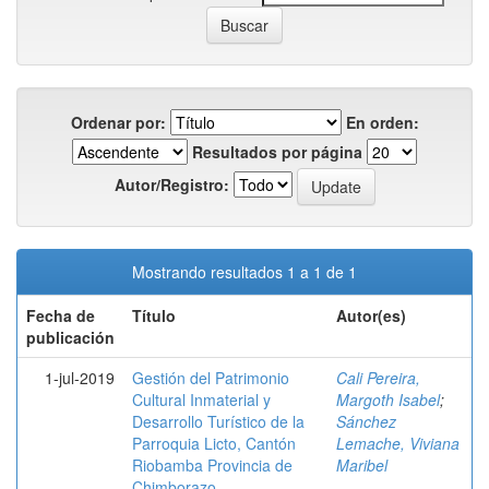
Ordenar por:
En orden:
Resultados por página
Autor/Registro:
Mostrando resultados 1 a 1 de 1
Fecha de
Título
Autor(es)
publicación
1-jul-2019
Gestión del Patrimonio
Cali Pereira,
Cultural Inmaterial y
Margoth Isabel
;
Desarrollo Turístico de la
Sánchez
Parroquia Licto, Cantón
Lemache, Viviana
Riobamba Provincia de
Maribel
Chimborazo