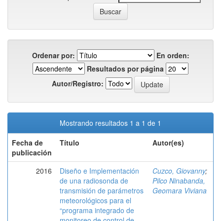
Ordenar por:
En orden:
Resultados por página
Autor/Registro:
Mostrando resultados 1 a 1 de 1
Fecha de
Título
Autor(es)
publicación
2016
Diseño e Implementación
Cuzco, Giovanny
;
de una radiosonda de
Pilco Ninabanda,
transmisión de parámetros
Geomara Viviana
meteorológicos para el
“programa integrado de
monitoreo de control de