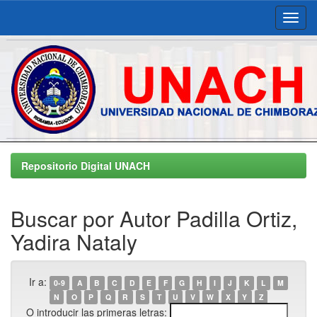
Skip
navigation
Repositorio Digital UNACH
Buscar por Autor Padilla Ortiz,
Yadira Nataly
Ir a:
0-9
A
B
C
D
E
F
G
H
I
J
K
L
M
N
O
P
Q
R
S
T
U
V
W
X
Y
Z
O introducir las primeras letras: