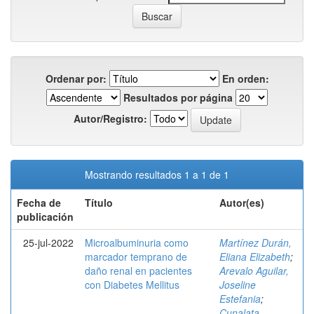
Ordenar por:
En orden:
Resultados por página
Autor/Registro:
Mostrando resultados 1 a 1 de 1
Fecha de
Título
Autor(es)
publicación
25-jul-2022
Microalbuminuria como
Martínez Durán,
marcador temprano de
Eliana Elizabeth
;
daño renal en pacientes
Arevalo Aguilar,
con Diabetes Mellitus
Joseline
Estefania
;
Cunalata