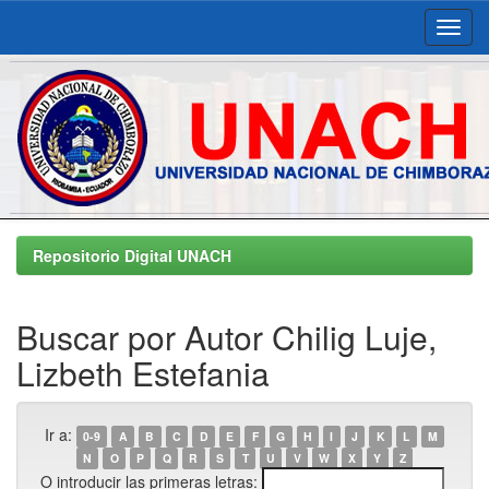
Skip
navigation
Repositorio Digital UNACH
Buscar por Autor Chilig Luje,
Lizbeth Estefania
Ir a:
0-9
A
B
C
D
E
F
G
H
I
J
K
L
M
N
O
P
Q
R
S
T
U
V
W
X
Y
Z
O introducir las primeras letras: