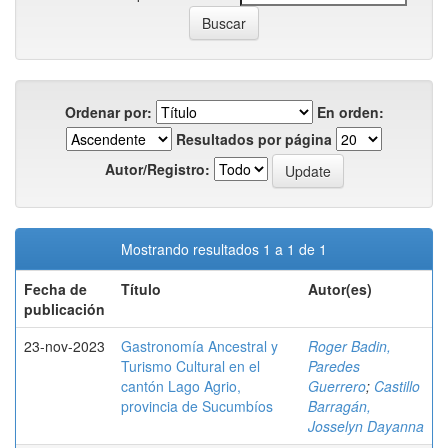
Ordenar por:
En orden:
Resultados por página
Autor/Registro:
Mostrando resultados 1 a 1 de 1
Fecha de
Título
Autor(es)
publicación
23-nov-2023
Gastronomía Ancestral y
Roger Badin,
Turismo Cultural en el
Paredes
cantón Lago Agrio,
Guerrero
;
Castillo
provincia de Sucumbíos
Barragán,
Josselyn Dayanna