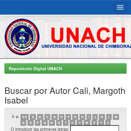
Skip
navigation
Repositorio Digital UNACH
Buscar por Autor Cali, Margoth
Isabel
Ir a:
0-9
A
B
C
D
E
F
G
H
I
J
K
L
M
N
O
P
Q
R
S
T
U
V
W
X
Y
Z
O introducir las primeras letras: