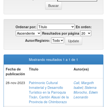
Ordenar por:
En orden:
Resultados por página
Autor/Registro:
Mostrando resultados 1 a 1 de 1
Fecha de
Título
Autor(es)
publicación
28-nov-2023
Patrimonio Cultural
Cali, Margoth
Inmaterial y Desarrollo
Isabel
;
Sislema
Turístico en la Parroquia
Morocho, Edwin
Tixán, Cantón Alausí de la
Leonardo
Provincia de Chimborazo