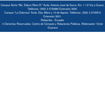
Campus Norte "Ms. Edison Riera R." Avda. Antonio José de Sucre, Km. 1 1/2 Vía a Guano,
Teléfonos: (593) 3 3730880 Extensión 3000.
Campus "La Dolorosa" Avda. Eloy Alfaro y 10 de Agosto. Teléfonos: (593) 3 3730910
Extensión 3001.
Riobamba - Ecuador
© Derechos Reservados: Centro de Cómputo y Relaciones Públicas. Webmaster: Víctor
Guaraca