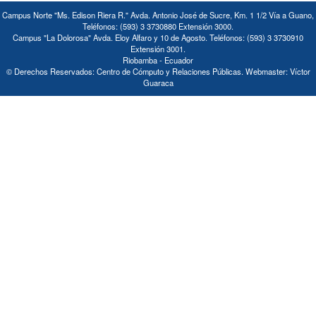
Campus Norte "Ms. Edison Riera R." Avda. Antonio José de Sucre, Km. 1 1/2 Vía a Guano,
Teléfonos: (593) 3 3730880 Extensión 3000.
Campus "La Dolorosa" Avda. Eloy Alfaro y 10 de Agosto. Teléfonos: (593) 3 3730910
Extensión 3001.
Riobamba - Ecuador
© Derechos Reservados: Centro de Cómputo y Relaciones Públicas. Webmaster: Víctor
Guaraca