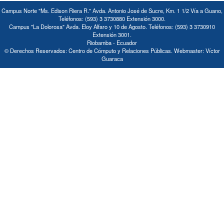
Campus Norte "Ms. Edison Riera R." Avda. Antonio José de Sucre, Km. 1 1/2 Vía a Guano,
Teléfonos: (593) 3 3730880 Extensión 3000.
Campus "La Dolorosa" Avda. Eloy Alfaro y 10 de Agosto. Teléfonos: (593) 3 3730910
Extensión 3001.
Riobamba - Ecuador
© Derechos Reservados: Centro de Cómputo y Relaciones Públicas. Webmaster: Víctor
Guaraca