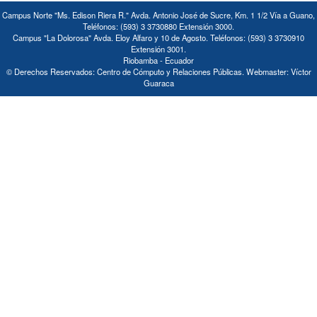
Campus Norte "Ms. Edison Riera R." Avda. Antonio José de Sucre, Km. 1 1/2 Vía a Guano,
Teléfonos: (593) 3 3730880 Extensión 3000.
Campus "La Dolorosa" Avda. Eloy Alfaro y 10 de Agosto. Teléfonos: (593) 3 3730910
Extensión 3001.
Riobamba - Ecuador
© Derechos Reservados: Centro de Cómputo y Relaciones Públicas. Webmaster: Víctor
Guaraca