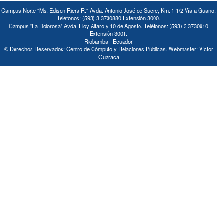
Campus Norte "Ms. Edison Riera R." Avda. Antonio José de Sucre, Km. 1 1/2 Vía a Guano,
Teléfonos: (593) 3 3730880 Extensión 3000.
Campus "La Dolorosa" Avda. Eloy Alfaro y 10 de Agosto. Teléfonos: (593) 3 3730910
Extensión 3001.
Riobamba - Ecuador
© Derechos Reservados: Centro de Cómputo y Relaciones Públicas. Webmaster: Víctor
Guaraca