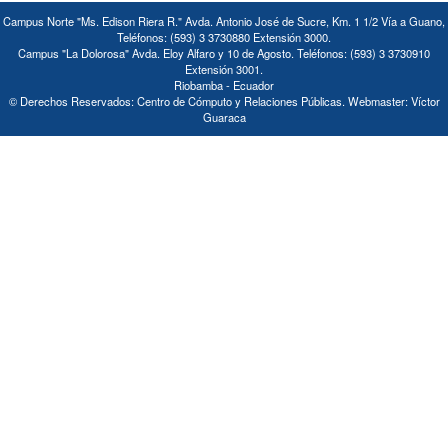
Campus Norte "Ms. Edison Riera R." Avda. Antonio José de Sucre, Km. 1 1/2 Vía a Guano,
Teléfonos: (593) 3 3730880 Extensión 3000.
Campus "La Dolorosa" Avda. Eloy Alfaro y 10 de Agosto. Teléfonos: (593) 3 3730910
Extensión 3001.
Riobamba - Ecuador
© Derechos Reservados: Centro de Cómputo y Relaciones Públicas. Webmaster: Víctor
Guaraca