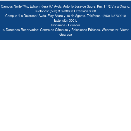
Campus Norte "Ms. Edison Riera R." Avda. Antonio José de Sucre, Km. 1 1/2 Vía a Guano,
Teléfonos: (593) 3 3730880 Extensión 3000.
Campus "La Dolorosa" Avda. Eloy Alfaro y 10 de Agosto. Teléfonos: (593) 3 3730910
Extensión 3001.
Riobamba - Ecuador
© Derechos Reservados: Centro de Cómputo y Relaciones Públicas. Webmaster: Víctor
Guaraca