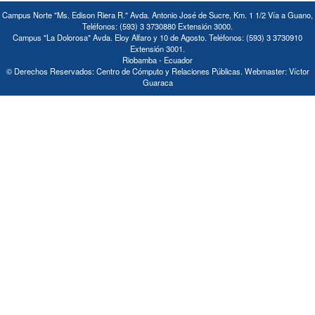
Campus Norte "Ms. Edison Riera R." Avda. Antonio José de Sucre, Km. 1 1/2 Vía a Guano,
Teléfonos: (593) 3 3730880 Extensión 3000.
Campus "La Dolorosa" Avda. Eloy Alfaro y 10 de Agosto. Teléfonos: (593) 3 3730910
Extensión 3001.
Riobamba - Ecuador
© Derechos Reservados: Centro de Cómputo y Relaciones Públicas. Webmaster: Víctor
Guaraca