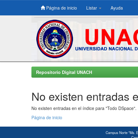
Página de inicio
Listar
Ayuda
Skip
navigation
Repositorio Digital UNACH
No existen entradas e
No existen entradas en el índice para "Todo DSpace".
Página de inicio
Campus Norte "Ms. Ed
Camp