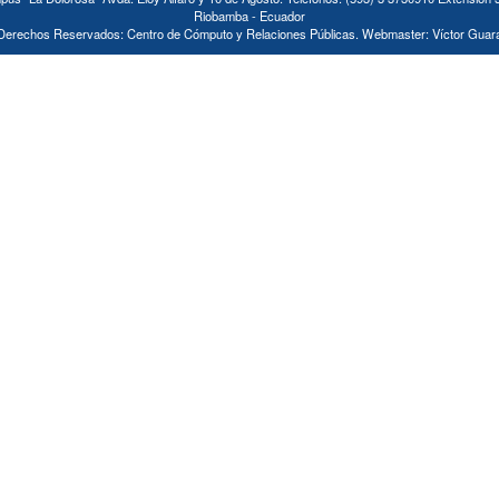
Riobamba - Ecuador
Derechos Reservados: Centro de Cómputo y Relaciones Públicas. Webmaster: Víctor Guar