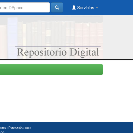
Servicios
30880 Extensión 3000.
3001.