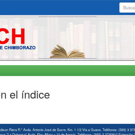
n el índice
ison Riera R." Avda. Antonio José de Sucre, Km. 1 1/2 Vía a Guano, Teléfonos: (593) 3 37
us "La Dolorosa" Avda. Eloy Alfaro y 10 de Agosto. Teléfonos: (593) 3 3730910 Extensión 