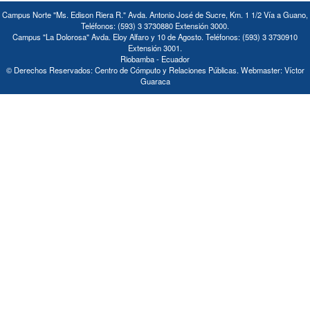
Campus Norte "Ms. Edison Riera R." Avda. Antonio José de Sucre, Km. 1 1/2 Vía a Guano,
Teléfonos: (593) 3 3730880 Extensión 3000.
Campus "La Dolorosa" Avda. Eloy Alfaro y 10 de Agosto. Teléfonos: (593) 3 3730910
Extensión 3001.
Riobamba - Ecuador
© Derechos Reservados: Centro de Cómputo y Relaciones Públicas. Webmaster: Víctor
Guaraca