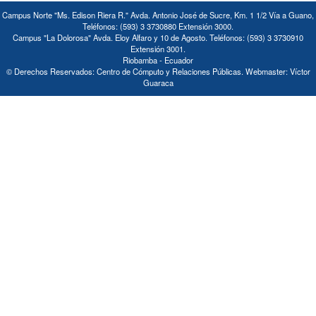
Campus Norte "Ms. Edison Riera R." Avda. Antonio José de Sucre, Km. 1 1/2 Vía a Guano,
Teléfonos: (593) 3 3730880 Extensión 3000.
Campus "La Dolorosa" Avda. Eloy Alfaro y 10 de Agosto. Teléfonos: (593) 3 3730910
Extensión 3001.
Riobamba - Ecuador
© Derechos Reservados: Centro de Cómputo y Relaciones Públicas. Webmaster: Víctor
Guaraca