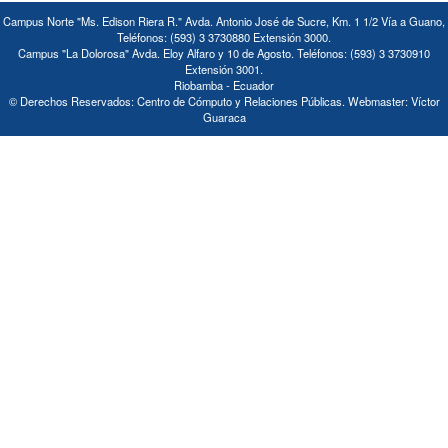
Campus Norte "Ms. Edison Riera R." Avda. Antonio José de Sucre, Km. 1 1/2 Vía a Guano,
Teléfonos: (593) 3 3730880 Extensión 3000.
Campus "La Dolorosa" Avda. Eloy Alfaro y 10 de Agosto. Teléfonos: (593) 3 3730910
Extensión 3001.
Riobamba - Ecuador
© Derechos Reservados: Centro de Cómputo y Relaciones Públicas. Webmaster: Víctor
Guaraca