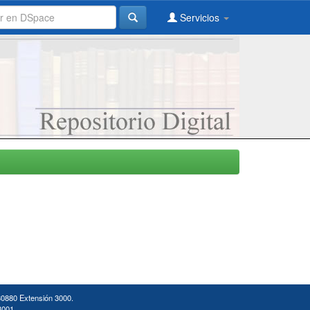
Servicios
30880 Extensión 3000.
3001.