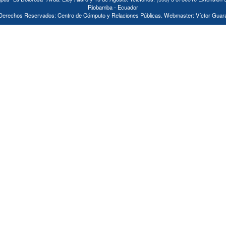
Riobamba - Ecuador
Derechos Reservados: Centro de Cómputo y Relaciones Públicas. Webmaster: Víctor Guar