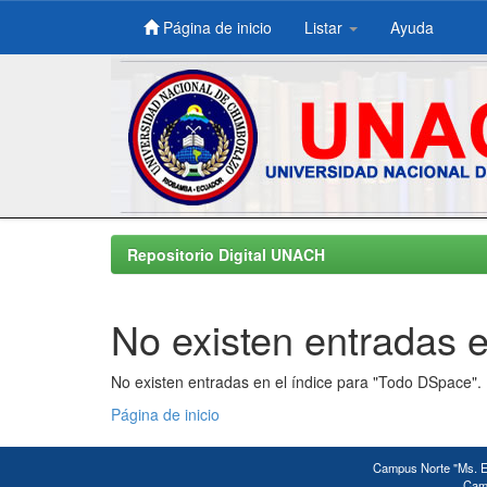
Página de inicio
Listar
Ayuda
Skip
navigation
Repositorio Digital UNACH
No existen entradas e
No existen entradas en el índice para "Todo DSpace".
Página de inicio
Campus Norte "Ms. Ed
Camp