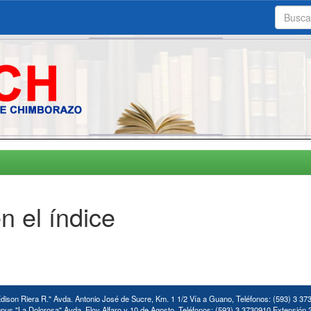
n el índice
ison Riera R." Avda. Antonio José de Sucre, Km. 1 1/2 Vía a Guano, Teléfonos: (593) 3 37
us "La Dolorosa" Avda. Eloy Alfaro y 10 de Agosto. Teléfonos: (593) 3 3730910 Extensión 