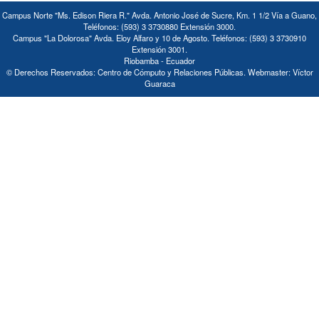
Campus Norte "Ms. Edison Riera R." Avda. Antonio José de Sucre, Km. 1 1/2 Vía a Guano,
Teléfonos: (593) 3 3730880 Extensión 3000.
Campus "La Dolorosa" Avda. Eloy Alfaro y 10 de Agosto. Teléfonos: (593) 3 3730910
Extensión 3001.
Riobamba - Ecuador
© Derechos Reservados: Centro de Cómputo y Relaciones Públicas. Webmaster: Víctor
Guaraca