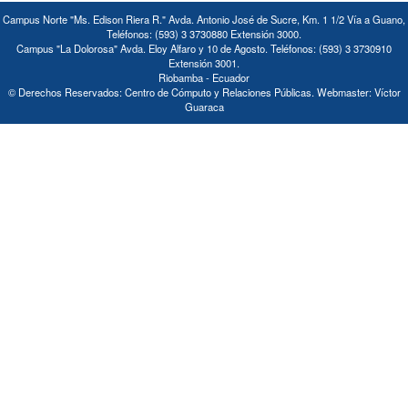
Campus Norte "Ms. Edison Riera R." Avda. Antonio José de Sucre, Km. 1 1/2 Vía a Guano,
Teléfonos: (593) 3 3730880 Extensión 3000.
Campus "La Dolorosa" Avda. Eloy Alfaro y 10 de Agosto. Teléfonos: (593) 3 3730910
Extensión 3001.
Riobamba - Ecuador
© Derechos Reservados: Centro de Cómputo y Relaciones Públicas. Webmaster: Víctor
Guaraca