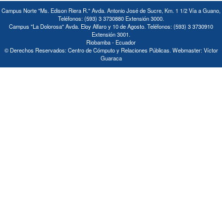
Campus Norte "Ms. Edison Riera R." Avda. Antonio José de Sucre, Km. 1 1/2 Vía a Guano,
Teléfonos: (593) 3 3730880 Extensión 3000.
Campus "La Dolorosa" Avda. Eloy Alfaro y 10 de Agosto. Teléfonos: (593) 3 3730910
Extensión 3001.
Riobamba - Ecuador
© Derechos Reservados: Centro de Cómputo y Relaciones Públicas. Webmaster: Víctor
Guaraca