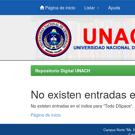
Página de inicio
Listar
Ayuda
Skip
navigation
Repositorio Digital UNACH
No existen entradas e
No existen entradas en el índice para "Todo DSpace".
Página de inicio
Campus Norte "Ms. Ed
Camp