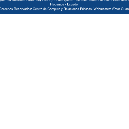
Riobamba - Ecuador
Derechos Reservados: Centro de Cómputo y Relaciones Públicas. Webmaster: Víctor Guar