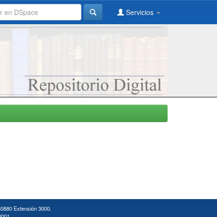
Servicios
30880 Extensión 3000.
3001.