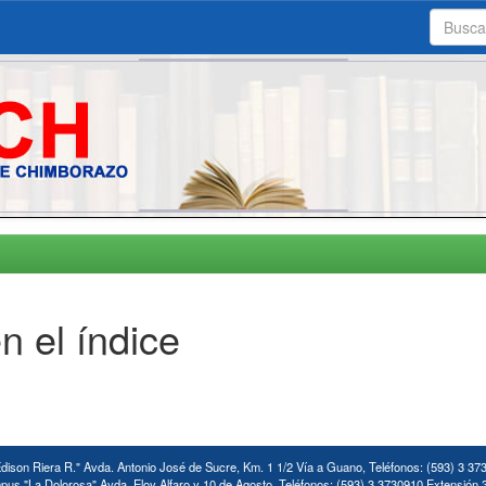
n el índice
ison Riera R." Avda. Antonio José de Sucre, Km. 1 1/2 Vía a Guano, Teléfonos: (593) 3 37
us "La Dolorosa" Avda. Eloy Alfaro y 10 de Agosto. Teléfonos: (593) 3 3730910 Extensión 