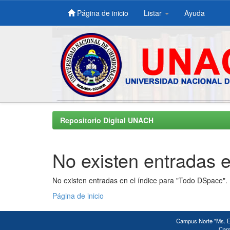
Página de inicio
Listar
Ayuda
Skip
navigation
Repositorio Digital UNACH
No existen entradas e
No existen entradas en el índice para "Todo DSpace".
Página de inicio
Campus Norte "Ms. Ed
Camp