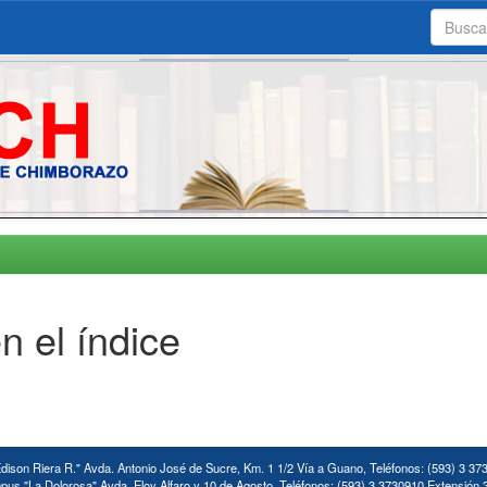
n el índice
ison Riera R." Avda. Antonio José de Sucre, Km. 1 1/2 Vía a Guano, Teléfonos: (593) 3 37
us "La Dolorosa" Avda. Eloy Alfaro y 10 de Agosto. Teléfonos: (593) 3 3730910 Extensión 