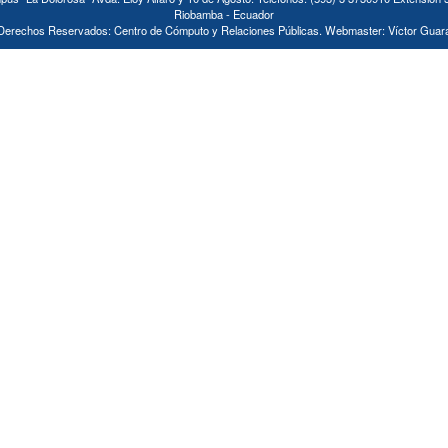
Riobamba - Ecuador
Derechos Reservados: Centro de Cómputo y Relaciones Públicas. Webmaster: Víctor Guar