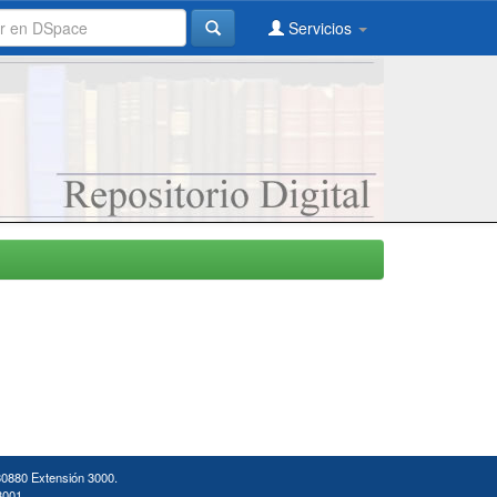
Servicios
30880 Extensión 3000.
3001.