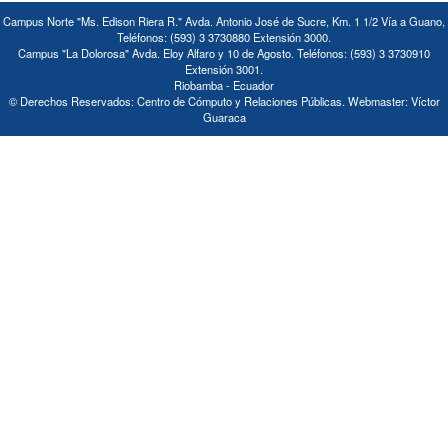
Campus Norte "Ms. Edison Riera R." Avda. Antonio José de Sucre, Km. 1 1/2 Vía a Guano,
Teléfonos: (593) 3 3730880 Extensión 3000.
Campus "La Dolorosa" Avda. Eloy Alfaro y 10 de Agosto. Teléfonos: (593) 3 3730910
Extensión 3001.
Riobamba - Ecuador
© Derechos Reservados: Centro de Cómputo y Relaciones Públicas. Webmaster: Víctor
Guaraca