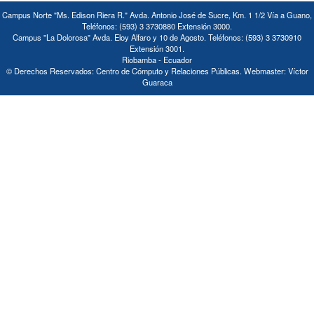
Campus Norte "Ms. Edison Riera R." Avda. Antonio José de Sucre, Km. 1 1/2 Vía a Guano,
Teléfonos: (593) 3 3730880 Extensión 3000.
Campus "La Dolorosa" Avda. Eloy Alfaro y 10 de Agosto. Teléfonos: (593) 3 3730910
Extensión 3001.
Riobamba - Ecuador
© Derechos Reservados: Centro de Cómputo y Relaciones Públicas. Webmaster: Víctor
Guaraca