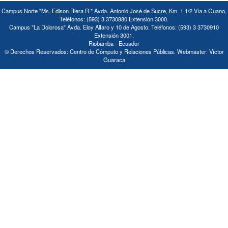
Campus Norte "Ms. Edison Riera R." Avda. Antonio José de Sucre, Km. 1 1/2 Vía a Guano,
Teléfonos: (593) 3 3730880 Extensión 3000.
Campus "La Dolorosa" Avda. Eloy Alfaro y 10 de Agosto. Teléfonos: (593) 3 3730910
Extensión 3001.
Riobamba - Ecuador
© Derechos Reservados: Centro de Cómputo y Relaciones Públicas. Webmaster: Víctor
Guaraca