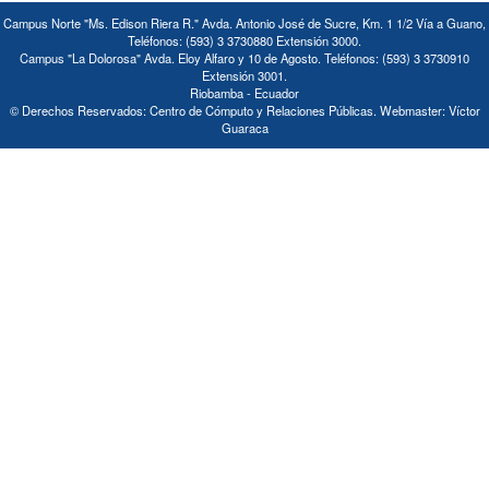
Campus Norte "Ms. Edison Riera R." Avda. Antonio José de Sucre, Km. 1 1/2 Vía a Guano,
Teléfonos: (593) 3 3730880 Extensión 3000.
Campus "La Dolorosa" Avda. Eloy Alfaro y 10 de Agosto. Teléfonos: (593) 3 3730910
Extensión 3001.
Riobamba - Ecuador
© Derechos Reservados: Centro de Cómputo y Relaciones Públicas. Webmaster: Víctor
Guaraca