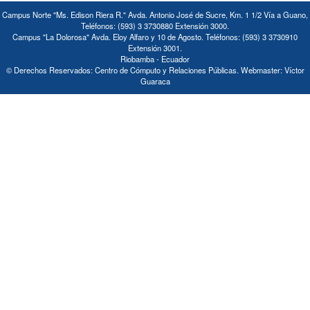
Campus Norte "Ms. Edison Riera R." Avda. Antonio José de Sucre, Km. 1 1/2 Vía a Guano,
Teléfonos: (593) 3 3730880 Extensión 3000.
Campus "La Dolorosa" Avda. Eloy Alfaro y 10 de Agosto. Teléfonos: (593) 3 3730910
Extensión 3001.
Riobamba - Ecuador
© Derechos Reservados: Centro de Cómputo y Relaciones Públicas. Webmaster: Víctor
Guaraca