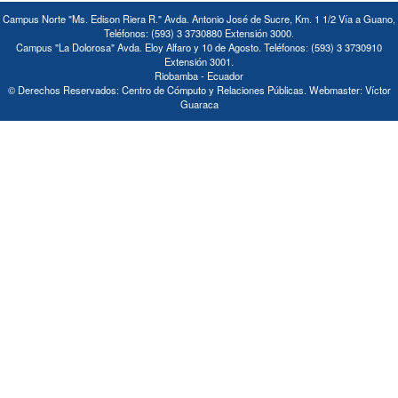
Campus Norte "Ms. Edison Riera R." Avda. Antonio José de Sucre, Km. 1 1/2 Vía a Guano,
Teléfonos: (593) 3 3730880 Extensión 3000.
Campus "La Dolorosa" Avda. Eloy Alfaro y 10 de Agosto. Teléfonos: (593) 3 3730910
Extensión 3001.
Riobamba - Ecuador
© Derechos Reservados: Centro de Cómputo y Relaciones Públicas. Webmaster: Víctor
Guaraca